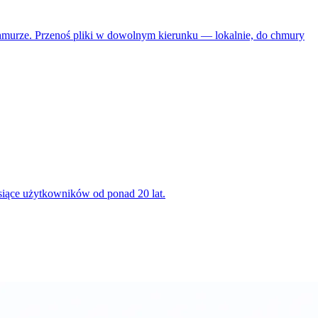
hmurze. Przenoś pliki w dowolnym kierunku — lokalnie, do chmury
iące użytkowników od ponad 20 lat.