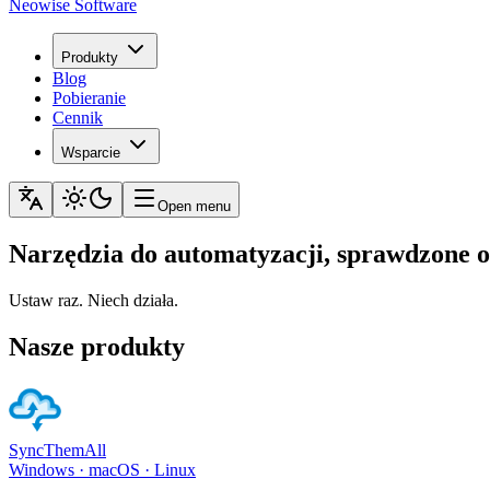
Neowise Software
Produkty
Blog
Pobieranie
Cennik
Wsparcie
Open menu
Narzędzia do automatyzacji, sprawdzone o
Ustaw raz. Niech działa.
Nasze produkty
SyncThemAll
Windows · macOS · Linux