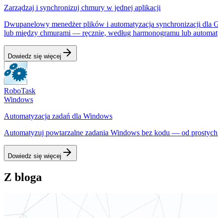
Zarządzaj i synchronizuj chmury w jednej aplikacji
Dwupanelowy menedżer plików i automatyzacja synchronizacji dla G
lub między chmurami — ręcznie, według harmonogramu lub automat
Dowiedz się więcej
RoboTask
Windows
Automatyzacja zadań dla Windows
Automatyzuj powtarzalne zadania Windows bez kodu — od prostych 
Dowiedz się więcej
Z bloga