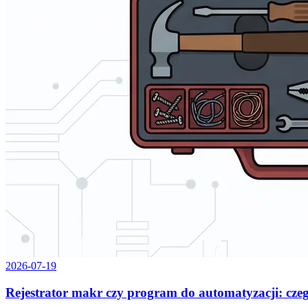
2026-07-19
Rejestrator makr czy program do automatyzacji: cze