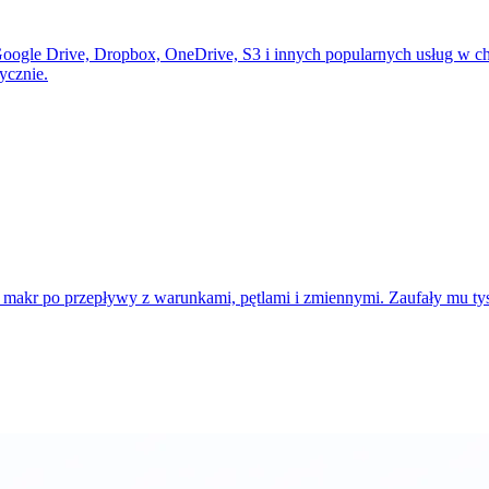
oogle Drive, Dropbox, OneDrive, S3 i innych popularnych usług w c
ycznie.
makr po przepływy z warunkami, pętlami i zmiennymi. Zaufały mu tys