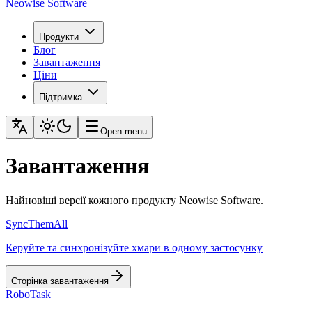
Neowise Software
Продукти
Блог
Завантаження
Ціни
Підтримка
Open menu
Завантаження
Найновіші версії кожного продукту Neowise Software.
SyncThemAll
Керуйте та синхронізуйте хмари в одному застосунку
Сторінка завантаження
RoboTask