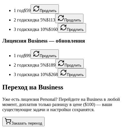
1 год
$59
Продлить
2 года
скидка 5%
$113
Продлить
3 года
скидка 10%
$160
Продлить
Лицензия Business
—
обновления
1 год
$99
Продлить
2 года
скидка 5%
$189
Продлить
3 года
скидка 10%
$268
Продлить
Переход на Business
Уже есть лицензия Personal? Перейдите на Business в любой
момент, доплатив только разницу в цене ($100) — ваши
существующие задачи и настройки сохранятся.
Заказать переход