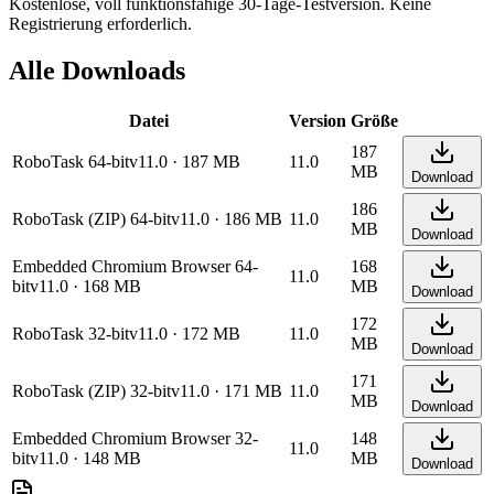
Kostenlose, voll funktionsfähige 30-Tage-Testversion. Keine
Registrierung erforderlich.
Alle Downloads
Datei
Version
Größe
187
RoboTask 64-bit
v
11.0
·
187 MB
11.0
MB
Download
186
RoboTask (ZIP) 64-bit
v
11.0
·
186 MB
11.0
MB
Download
Embedded Chromium Browser 64-
168
11.0
bit
v
11.0
·
168 MB
MB
Download
172
RoboTask 32-bit
v
11.0
·
172 MB
11.0
MB
Download
171
RoboTask (ZIP) 32-bit
v
11.0
·
171 MB
11.0
MB
Download
Embedded Chromium Browser 32-
148
11.0
bit
v
11.0
·
148 MB
MB
Download